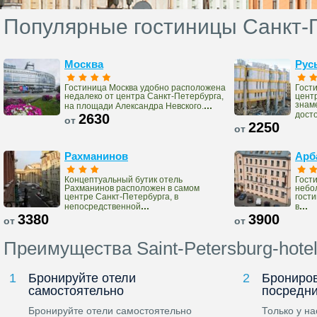
Популярные гостиницы Санкт-
Москва
Рус
Гостиница Москва удобно расположена
Гост
недалеко от центра Санкт-Петербурга,
цент
...
знам
на площади Александра Невского.
дост
2630
от
2250
от
Рахманинов
Арб
Концептуальный бутик отель
Гости
Рахманинов расположен в самом
небо
центре Санкт-Петербурга, в
гост
...
...
непосредственной
в
3380
3900
от
от
Преимущества Saint-Petersburg-hote
1
Бронируйте отели
2
Брониров
самостоятельно
посредн
Бронируйте отели самостоятельно
Только у н