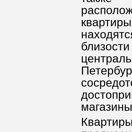
располо
квартиры
находя
близост
центра
Петерб
сосре
достоп
магазины
Кварти