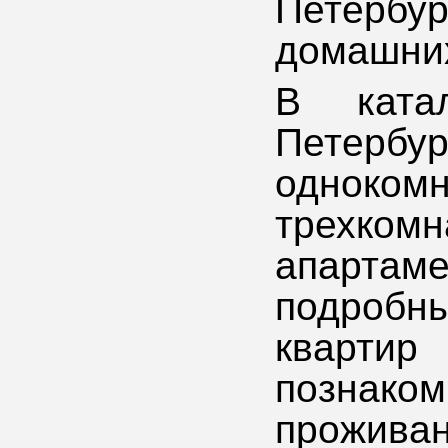
Петербур
домашних
В катал
Петер
одноко
трехком
апартам
подробн
кварт
познаком
проживан