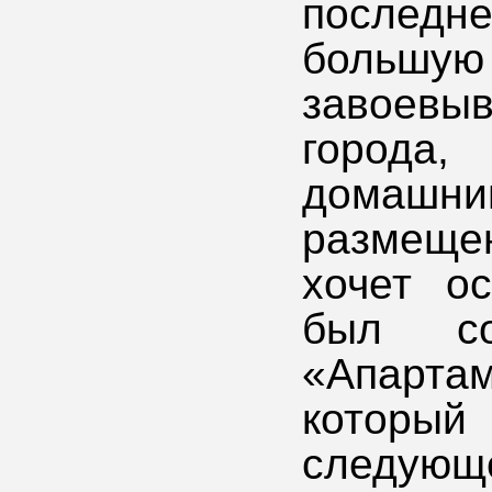
последн
большую
завоевыв
города
домаш
размещен
хочет ос
был со
«Апартам
которы
следующе