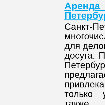
Аренд
Петербу
Санкт-
многочи
для делов
досуга. 
Петербу
предлага
привлека
только 
также