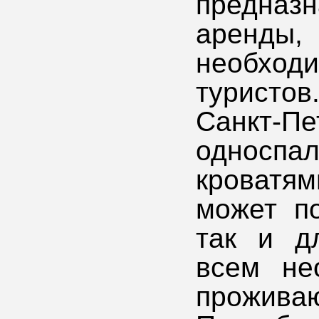
предназ
аренд
необход
туристо
Санкт
односпа
кроватям
может по
так и д
всем не
прожива