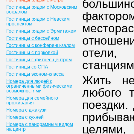
больши
Гостиницы рядом с Московским
вокзалом
факто
Гостиницы рядом с Невским
проспектом
место
Гостиницы рядом с Эрмитажем
отношен
Гостиницы с бассейном
Гостиницы с конференц-залом
отели,
Гостиницы с парковкой
Гостиницы с фитнес-центром
станциям
Гостиницы со СПА
Гостиницы эконом-класса
Жить не
Номера для людей с
ограниченными физическими
любого т
возможностями
Номера для семейного
поездки.
проживания
Номера с джакузи
прибыва
Номера с кухней
Номера с панорамным видом
целями,
на центр