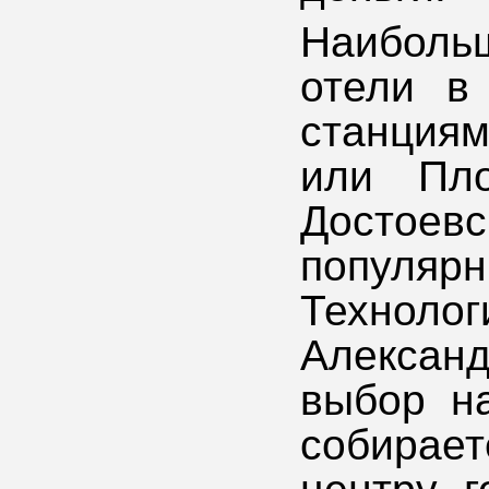
Наибол
отели в
станция
или Пло
Достое
популяр
Технолог
Александ
выбор н
собирае