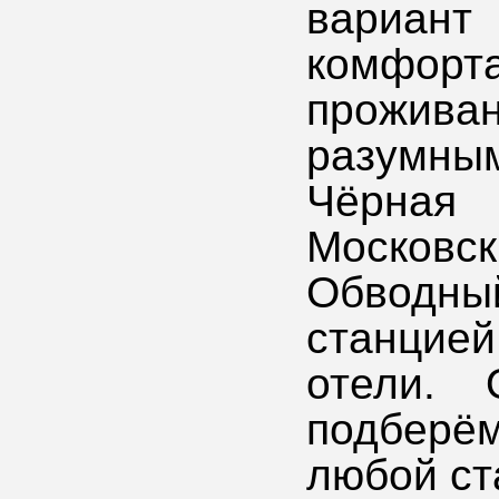
вариан
комфорт
проживан
разумн
Чёрная 
Московс
Обводный
станцие
отели.
подберём
любой ст