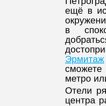
Петрогр
ещё в ис
окружени
в спок
добр
достопр
Эрмитаж
сможете
метро ил
Отели ря
центра р