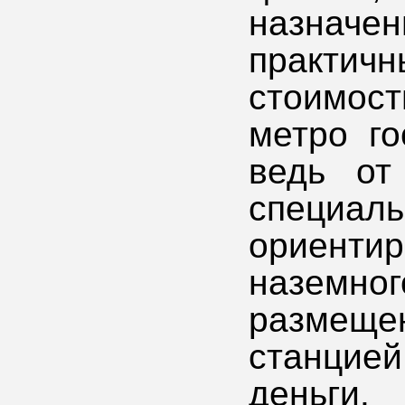
назначен
практичн
стоимост
метро го
ведь от
специа
ориент
наземно
размещ
станцие
деньги.