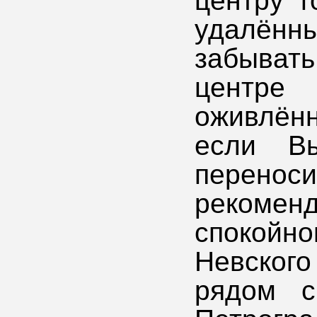
центру г
удалён
забывать
центр
оживлён
если В
перено
рекоме
спокойно
Невского
рядом с