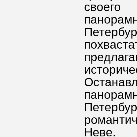
своего
панорам
Петербу
похваст
предла
истори
Остана
панор
Петерб
романти
Неве.