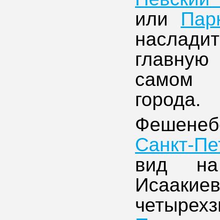
или
Пар
наслад
главную
самом 
города.
Фешенеб
Санкт-Пе
вид 
Исаакие
четыре