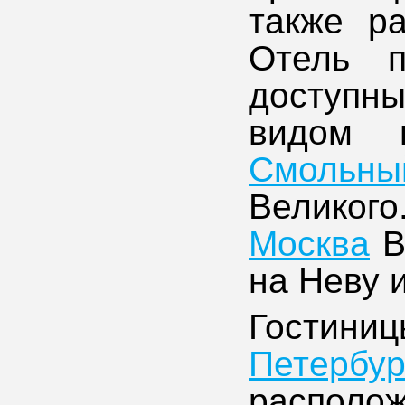
также р
Отель п
доступн
видом 
Смольн
Великого
Москва
В
на Неву 
Гостин
Петербур
располож