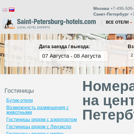
Москва
+7-495-505-
Санкт-Петербург
+7
ВСЕ ОТЕЛИ
Дата заезда / выезда:
Вз
Номера
Гостиницы
на цен
Бутик-отели
Возможность размещения с
Петерб
животными
Гостиницы рядом с аэропортом
Гостиницы рядом с Ленэкспо
Гостиницы рядом с метро