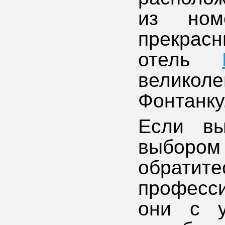
из ном
прекрасн
отель
великоле
Фонтанку
Если в
выбором
обра
професс
они с у