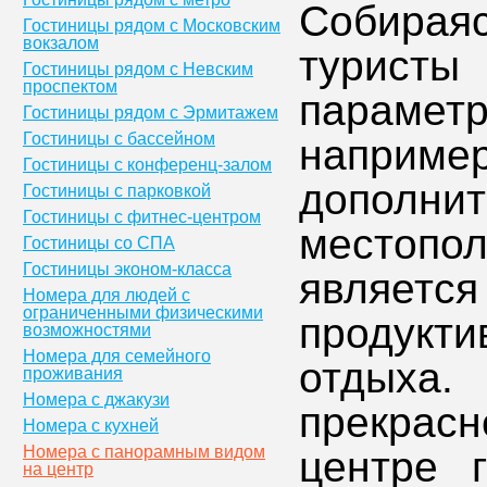
Собираяс
Гостиницы рядом с Московским
вокзалом
туристы
Гостиницы рядом с Невским
проспектом
парамет
Гостиницы рядом с Эрмитажем
Гостиницы с бассейном
например
Гостиницы с конференц-залом
допо
Гостиницы с парковкой
Гостиницы с фитнес-центром
местопол
Гостиницы со СПА
Гостиницы эконом-класса
являетс
Номера для людей с
ограниченными физическими
продукт
возможностями
Номера для семейного
отдыха
проживания
Номера с джакузи
прекрас
Номера с кухней
Номера с панорамным видом
центре 
на центр