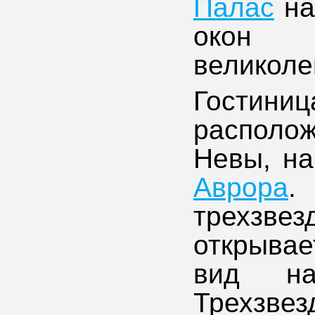
Палас
на
окон 
великоле
Гос
располо
Невы, на
Аврора
.
трехзвез
открыва
вид на
Трехзве