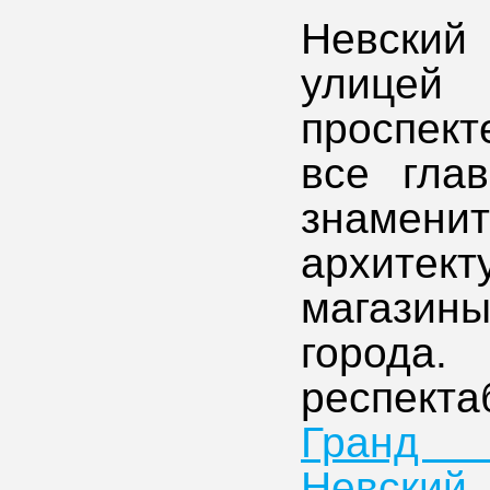
Невский
улицей
проспект
все глав
знамен
архитект
магазин
города
респект
Гранд 
Невский