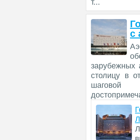
т...
Г
с
Аэ
об
зарубежных 
столицу в о
шаговой
достопримеч
Г
Л
Л
в