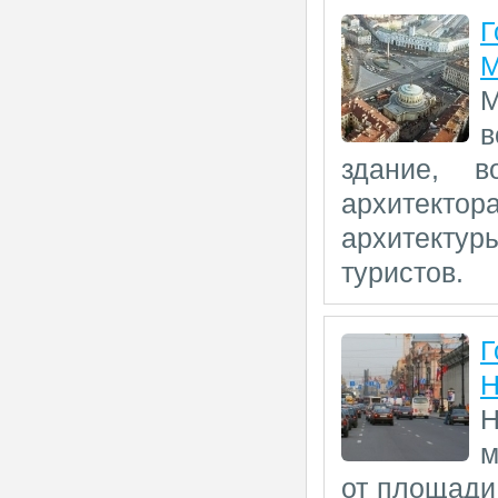
Г
М
М
в
здание, 
архитекто
архитектур
туристов.
Г
Н
Н
м
от площади