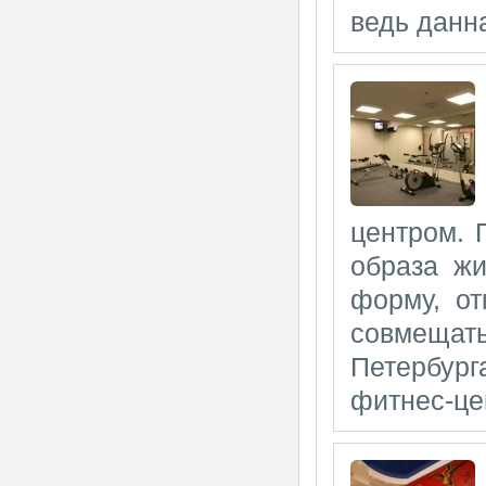
ведь данна
центром. 
образа жи
форму, от
совмещат
Петербур
фитнес-цен