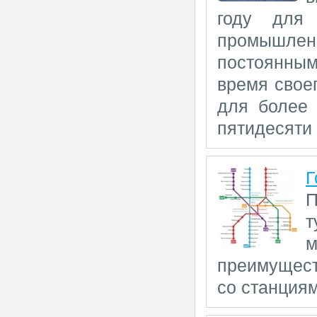
году для 
промышлен
постоянным
время свое
для более 
пятидесяти 
Г
П
т
м
преимущес
со станциям