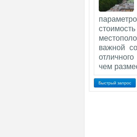
параметр
стоимость
местопол
важной с
отличного 
чем размес
Быстрый запрос