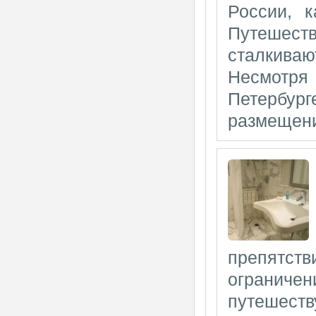
России, к
Путешеств
сталкива
Несмотря
Петербу
размещени
препятств
ограничен
путешеств