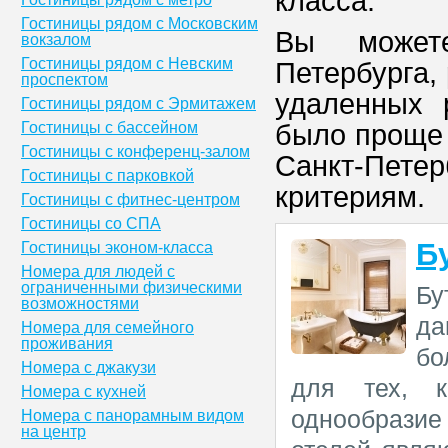
класса.
Гостиницы рядом с Московским
Вы можете
вокзалом
Гостиницы рядом с Невским
Петербурга,
проспектом
удаленных 
Гостиницы рядом с Эрмитажем
Гостиницы с бассейном
было проще 
Гостиницы с конференц-залом
Санкт-Пет
Гостиницы с парковкой
критериям.
Гостиницы с фитнес-центром
Гостиницы со СПА
Б
Гостиницы эконом-класса
Номера для людей с
ограниченными физическими
Бу
возможностями
да
Номера для семейного
проживания
бо
Номера с джакузи
для тех, к
Номера с кухней
однообразие
Номера с панорамным видом
на центр