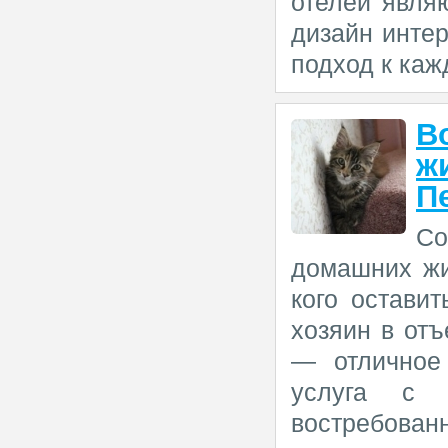
отелей явля
дизайн инте
подход к кажд
В
ж
П
Со
домашних жи
кого остави
хозяин в от
— отличное
услуга с 
востребован