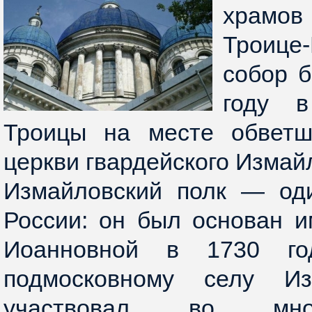
храмов
Троице
собор 
году в
Троицы на месте обветш
церкви гвардейского Измайл
Измайловский полк — од
России: он был основан 
Иоанновной в 1730 г
подмосковному селу Из
участвовал во мног