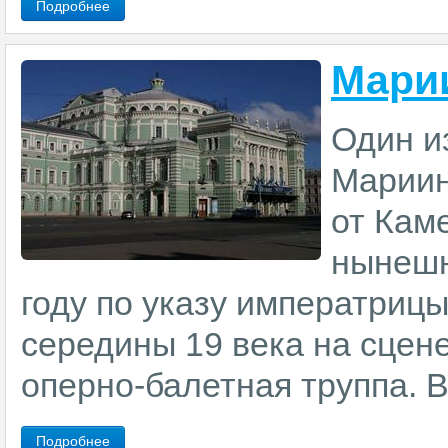
Подробнее
Марии
Один и
Мариин
от Кам
нынешн
году по указу императриц
середины 19 века на сцен
оперно-балетная труппа. В 
Подробнее