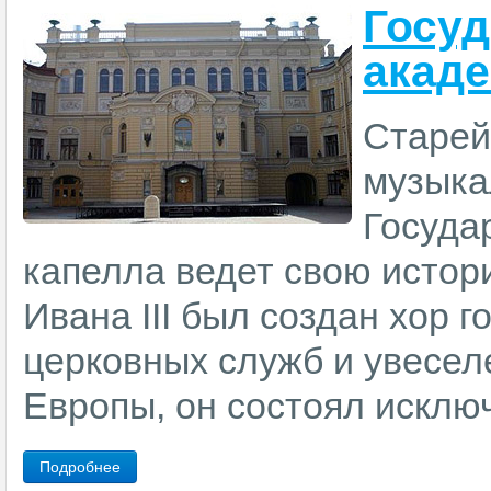
Госуд
акаде
Старей
музыка
Госуда
капелла ведет свою истори
Ивана III был создан хор 
церковных служб и увесел
Европы, он состоял исключ
Подробнее